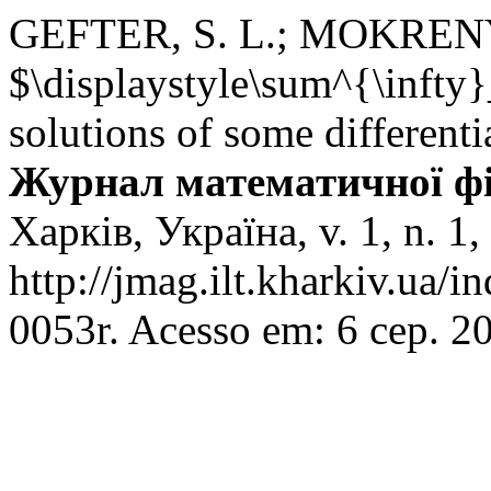
GEFTER, S. L.; MOKRENYU
$\displaystyle\sum^{\inft
solutions of some differenti
Журнал математичної фіз
Харків, Україна, v. 1, n. 1
http://jmag.ilt.kharkiv.ua/
0053r. Acesso em: 6 сер. 2