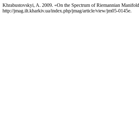
Khrabustovskyi, A. 2009. «On the Spectrum of Riemannian Manifol
http://jmag.ilt.kharkiv.ua/index.php/jmag/article/view/jm05-0145e.