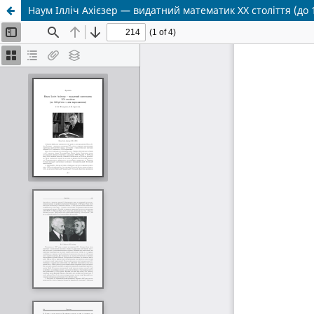
Наум Iллiч Ахiєзер — видатний математик ХХ столiття (до