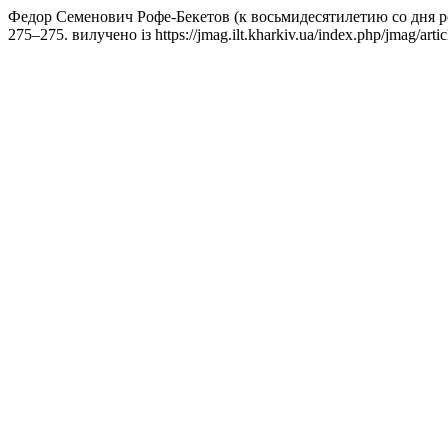
Федор Семенович Рофе-Бекетов (к восьмидесятилетию со дня р
275–275. вилучено із https://jmag.ilt.kharkiv.ua/index.php/jmag/art