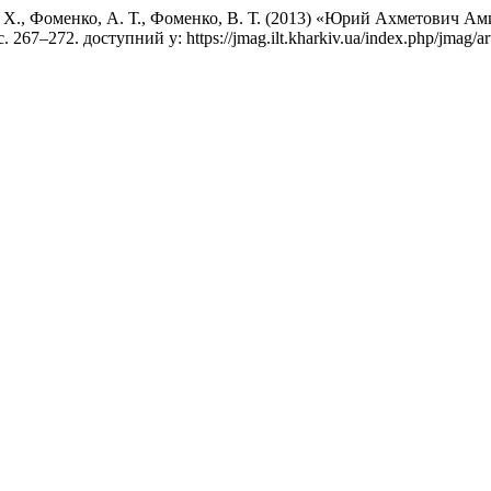
 И. Х., Фоменко, А. Т., Фоменко, В. Т. (2013) «Юрий Ахметович 
 с. 267–272. доступний у: https://jmag.ilt.kharkiv.ua/index.php/jmag/