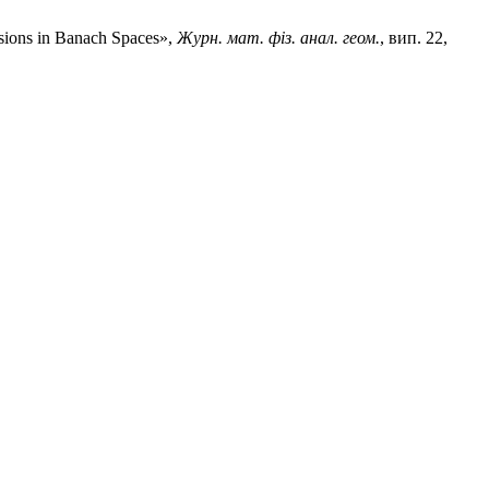
usions in Banach Spaces»,
Журн. мат. фіз. анал. геом.
, вип. 22,