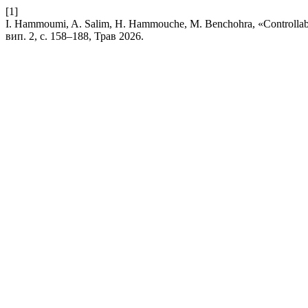
[1]
I. Hammoumi, A. Salim, H. Hammouche, M. Benchohra, «Controllabilit
вип. 2, с. 158–188, Трав 2026.