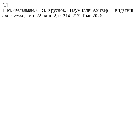
[1]
Г. М. Фельдман, Є. Я. Хруслов, «Наум Iллiч Ахiєзер — видатни
анал. геом.
, вип. 22, вип. 2, с. 214–217, Трав 2026.