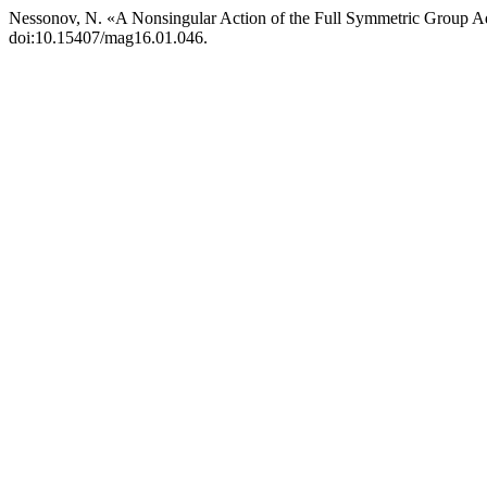
Nessonov, N. «A Nonsingular Action of the Full Symmetric Group Ad
doi:10.15407/mag16.01.046.