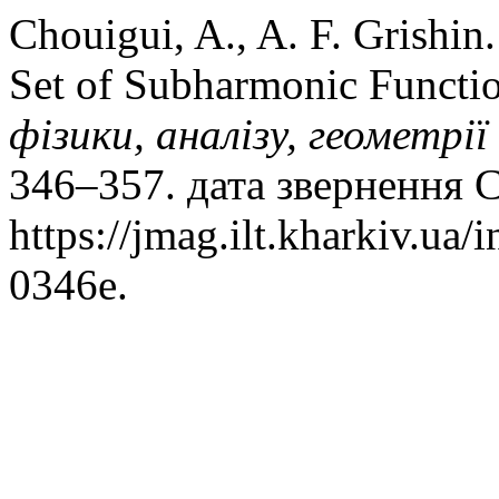
Chouigui, A., A. F. Grishin
Set of Subharmonic Functi
фізики, аналізу, геометрії
346–357. дата звернення С
https://jmag.ilt.kharkiv.ua
0346e.