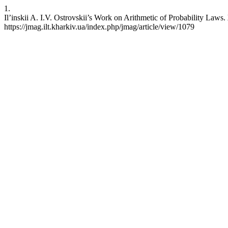
1.
Il’inskii A. I.V. Ostrovskii’s Work on Arithmetic of Probability La
https://jmag.ilt.kharkiv.ua/index.php/jmag/article/view/1079