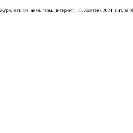
ws. Журн. мат. фіз. анал. геом. [інтернет]. 15, Жовтень 2024 [цит. з