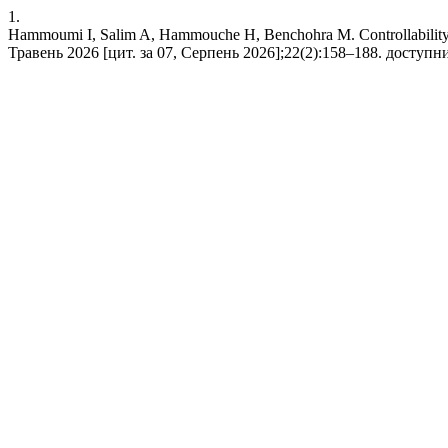
1.
Hammoumi I, Salim A, Hammouche H, Benchohra M. Controllability of 
Травень 2026 [цит. за 07, Серпень 2026];22(2):158–188. доступний у