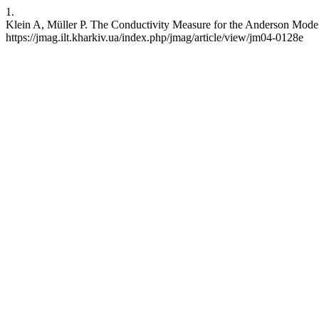
1.
Klein A, Müller P. The Conductivity Measure for the Anderson Mode
https://jmag.ilt.kharkiv.ua/index.php/jmag/article/view/jm04-0128e