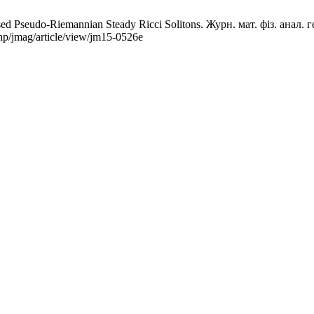
d Pseudo-Riemannian Steady Ricci Solitons. Журн. мат. фіз. анал. г
php/jmag/article/view/jm15-0526e