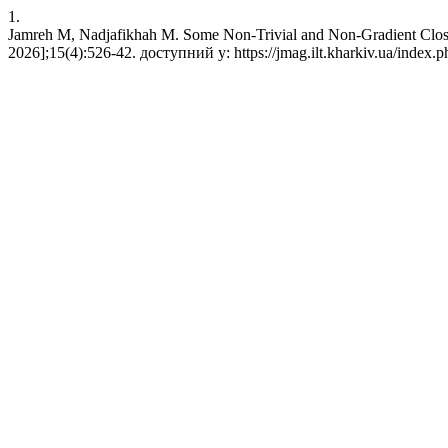
1.
Jamreh M, Nadjafikhah M. Some Non-Trivial and Non-Gradient Close
2026];15(4):526-42. доступний у: https://jmag.ilt.kharkiv.ua/index.