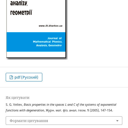
pdf (Русский)
Як цитувати
S. G. Veliev,
Basis properties in the spaces
L
and
C
of the systems of exponential
functions with degeneration
, Журн. мат. фіз. анал. геом.
1
(2005), 147-154.
Формати цитування