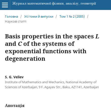
Головна
/
Усі томи й випуски
/
Том 1 № 2 (2005)
/
Наукові статті
Basis properties in the spaces
L
and
C
of the systems of
exponential functions with
degeneration
S. G. Veliev
Institute of Mathematics and Mechanics, National Academy of
Sciences of Azerbaijan, 9 F. Agayev Str., Baku, AZ1141, Azerbaijan
Анотація