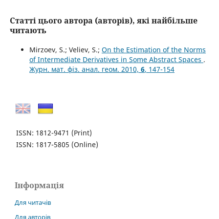
Статті цього автора (авторів), які найбільше
читають
Mirzoev, S.; Veliev, S.;
On the Estimation of the Norms
of Intermediate Derivatives in Some Abstract Spaces
.
Журн. мат. фіз. анал. геом. 2010,
6
, 147-154
ISSN: 1812-9471
(Print)
ISSN: 1817-5805
(Online)
Інформація
Для читачів
Для авторів