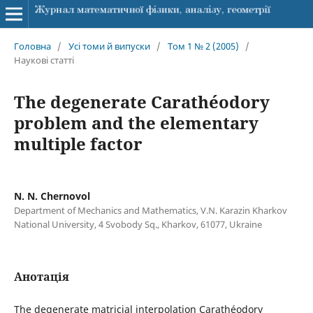
Головна
/
Усі томи й випуски
/
Том 1 № 2 (2005)
/
Наукові статті
The degenerate Carathéodory
problem and the elementary
multiple factor
N. N. Chernovol
Department of Mechanics and Mathematics, V.N. Karazin Kharkov
National University, 4 Svobody Sq., Kharkov, 61077, Ukraine
Анотація
The degenerate matricial interpolation Carathéodory