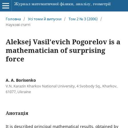
Головна
/
Усі томи й випуски
/
Том 2 № 3 (2006)
/
Наукові статті
Aleksej Vasil’‎evich Pogorelov is a
mathematician of surprising
forсe
A. A. Borisenko
V.N. Karazin Kharkov National University, 4 Svobody Sq., Kharkov,
61077, Ukraine
Анотація
It is described principal mathematical results, obtained by