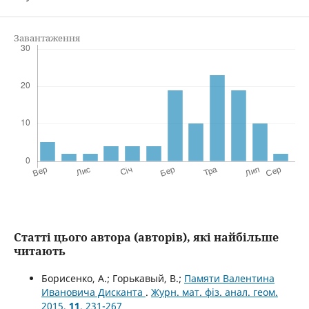
Завантаження
Статті цього автора (авторів), які найбільше
читають
Борисенко, А.; Горькавый, В.;
Памяти Валентина
Ивановича Дисканта
.
Журн. мат. фіз. анал. геом.
2015,
11
, 231-267