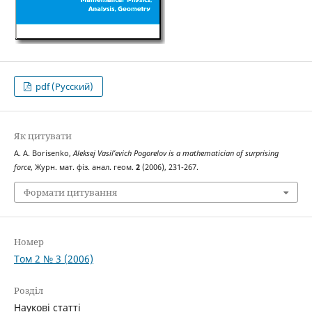
pdf (Русский)
Як цитувати
A. A. Borisenko,
Aleksej Vasil’‎evich Pogorelov is a mathematician of surprising
forсe
, Журн. мат. фіз. анал. геом.
2
(2006), 231-267.
Формати цитування
Номер
Том 2 № 3 (2006)
Розділ
Наукові статті