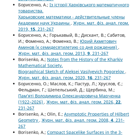
Борисенко, А.;
Із історії Харківського математичного
товариства.
Харьковские математики - действительные члены
Академии наук Украины
.
Журн. мат. фіз. анал. геом.
2019,
15
, 231-267
Борисенко, А.; Горькавый, В.; Дискант, В.; Сабитов,
И.; Фоменко, А.; Фоменко, В.;
Юрий Ахметович
Аминов (к семидесятилетию со дня рождения)
.
Журн. мат. фіз. анал. геом. 2013,
9
, 231-267
Borisenko, A.;
Notes from the History of the Kharkiv
Mathematical Society.
Biographical Sketch of Aleksei Vasilyevich Pogorelov
.
Журн. мат. фіз. анал. геом. 2020,
16
, 231-267
Борисенко, О.; Маслов, К.; Пастур, Л.; Хруслов, Є.;
Фельдман, Г.; Шепельський, Д.; Щербина, М.;
Пам’ятi Володимира Олександровича Марченка
(1922–2026)
.
Журн. мат. фіз. анал. геом. 2026,
22
,
231-267
Borisenko, A.; Olin, E.;
Asymptotic Properties of Hilbert
Geometry
.
Журн. мат. фіз. анал. геом. 2008,
4
, 231-
267
Borisenko, A.;
Compact Spacelike Surfaces in the 3-