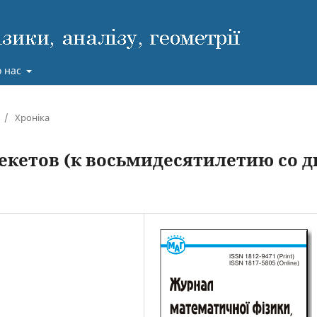
 нас
/
Хроніка
екетов (к восьмидесятилетию со д