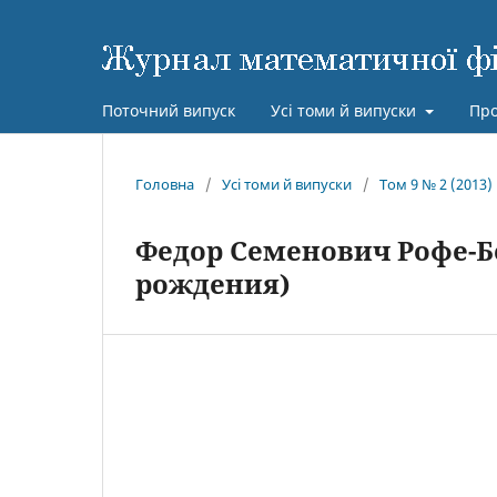
Поточний випуск
Усі томи й випуски
Про
Головна
/
Усі томи й випуски
/
Том 9 № 2 (2013)
Федор Семенович Рофе-Б
рождения)