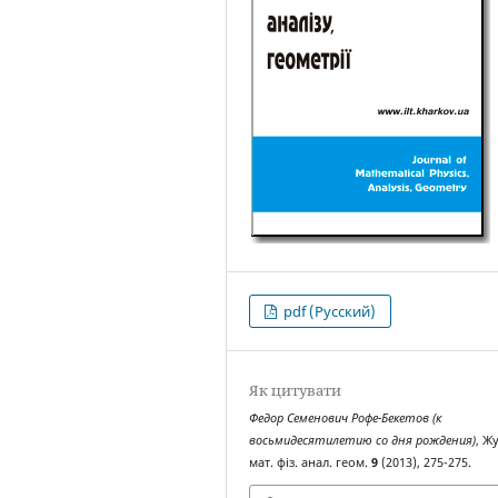
pdf (Русский)
Як цитувати
Федор Семенович Рофе-Бекетов (к
восьмидесятилетию со дня рождения)
, Ж
мат. фіз. анал. геом.
9
(2013), 275-275.