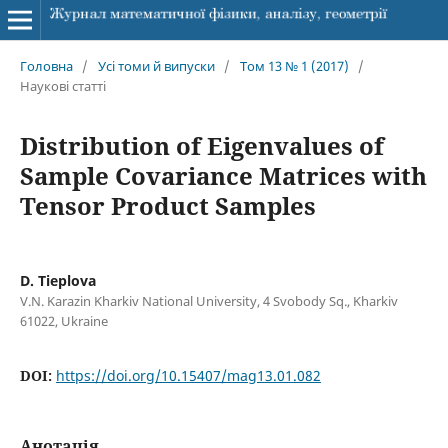
Головна
/
Усі томи й випуски
/
Том 13 № 1 (2017)
/
Наукові статті
Distribution of Eigenvalues of
Sample Covariance Matrices with
Tensor Product Samples
D. Tieplova
V.N. Karazin Kharkiv National University, 4 Svobody Sq., Kharkiv
61022, Ukraine
DOI:
https://doi.org/10.15407/mag13.01.082
Анотація