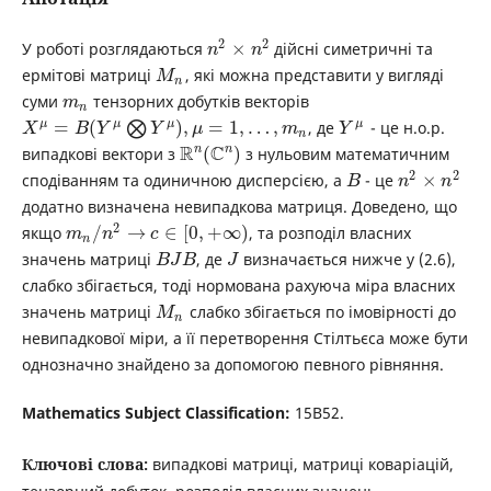
2
2
×
У роботi розглядаються
дiйснi симетричнi та
n
n
ермiтовi матрицi
, якi можна представити у виглядi
M
n
суми
тензорних добуткiв векторiв
m
n
=
(
)
,
=
1
,
…
,
μ
μ
μ
μ
⨂
, де
- це н.о.р.
X
B
Y
Y
μ
m
Y
n
R
C
n
n
(
)
випадковi вектори з
з нульовим математичним
2
2
×
сподiванням та одиничною дисперсiєю, а
- це
B
n
n
додатно визначена невипадкова матриця. Доведено, що
2
/
→
∈
[
0
,
+
∞
)
якщо
, та розподiл власних
m
n
c
n
значень матрицi
, де
визначається нижче у (2.6),
B
J
B
J
слабко збiгається, тодi нормована рахуюча мiра власних
значень матрицi
слабко збiгається по iмовiрностi до
M
n
невипадкової мiри, а її перетворення Стiлтьєса може бути
однозначно знайдено за допомогою певного рiвняння.
Mathematics Subject Classification:
15B52.
Ключові слова:
випадкові матриці, матриці коваріацій,