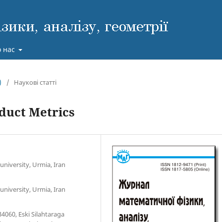
 нас
)
/
Наукові статті
duct Metrics
niversity, Urmia, Iran
niversity, Urmia, Iran
4060, Eski Silahtaraga