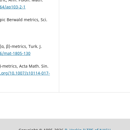
064/ap103-2-1
pic Berwald metrics, Sci.
, β)-metrics, Turk. J.
06/mat-1805-130
-metrics, Acta Math. Sin.
i.org/10.1007/s10114-017-