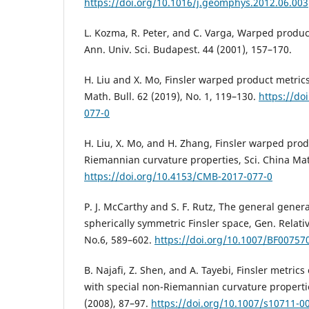
https://doi.org/10.1016/j.geomphys.2012.06.003
L. Kozma, R. Peter, and C. Varga, Warped product
Ann. Univ. Sci. Budapest. 44 (2001), 157–170.
H. Liu and X. Mo, Finsler warped product metric
Math. Bull. 62 (2019), No. 1, 119–130.
https://do
077-0
H. Liu, X. Mo, and H. Zhang, Finsler warped prod
Riemannian curvature properties, Sci. China Mat
https://doi.org/10.4153/CMB-2017-077-0
P. J. McCarthy and S. F. Rutz, The general gener
spherically symmetric Finsler space, Gen. Relativi
No.6, 589–602.
https://doi.org/10.1007/BF00757
B. Najafi, Z. Shen, and A. Tayebi, Finsler metrics
with special non-Riemannian curvature properti
(2008), 87–97.
https://doi.org/10.1007/s10711-0