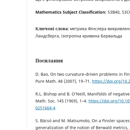
Mathematics Subject Classification:
53B40, 53C
Ключові слова:
метрика Фiнслера викривлено
Ландсберга, iзотропна кривина Бервальда
Посилання
D. Bao, On two curvature-driven problems in Fin
Pure Math. 48 (2007), 19–71.
https://doi.org/1
R.L. Bishop and B. O’Neill, Manifolds of negativ
Math. Soc. 145 (1969), 1–4.
https://doi.org/10.1
0251664-4
S. Bácsó and M. Matsumoto, On a Finsler spaces
generalization of the notion of Berwald metrics,