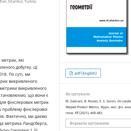
ltan, Istanbul, Turkey
 метрик, якi
еного добутку. Цi
pdf (English)
18. По сутi, ми
трик викривленого
 метрики викривленого
Як цитувати
становлюємо, що вони є
M. Gabrani, B. Rezaei, E. S. Sevim,
On Lands
 для фiнслерових метрик
Warped Product Metrics
, Журн. мат. фіз. ана
у проблему фiнслерової
геом.
17
(2021), 468-483.
iв. Фактично, ми даємо
да метрика Ландсберга,
Формати цитування
тку (теорема 1.3).