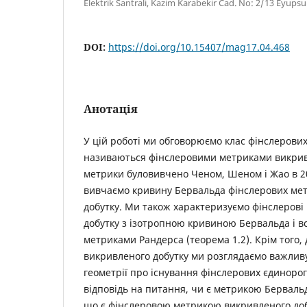
Elektrik Santrali, Kazim Karabekir Cad. No: 2/13 Eyupsu
DOI:
https://doi.org/10.15407/mag17.04.468
Анотація
У цiй роботi ми обговорюємо клас фiнслерових
називаються фiнслеровими метриками викривл
метрики буловивчено Ченом, Шеном i Жао в 20
вивчаємо кривину Бервальда фiнслерових ме
добутку. Ми також характеризуємо фiнслеровi
добутку з iзотропною кривиною Бервальда i в
метриками Рандерса (теорема 1.2). Крiм того,
викривленого добутку ми розглядаємо важлив
геометрiї про iснування фiнслерових єдинорог
вiдповiдь на питання, чи є метрикою Берваль
що є фiнслеровою метрикою викривленого добу