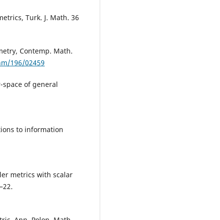
trics, Turk. J. Math. 36
ometry, Contemp. Math.
onm/196/02459
r-space of general
ions to information
er metrics with scalar
6–22.
tric, Ann. Polon. Math.