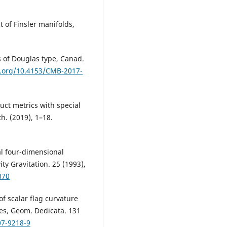
 of Finsler manifolds,
s of Douglas type, Canad.
i.org/10.4153/CMB-2017-
uct metrics with special
h. (2019), 1–18.
al four-dimensional
ty Gravitation. 25 (1993),
070
 of scalar flag curvature
es, Geom. Dedicata. 131
07-9218-9