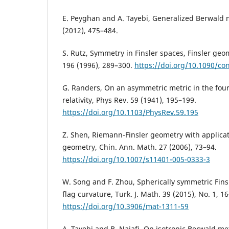
E. Peyghan and A. Tayebi, Generalized Berwald me
(2012), 475–484.
S. Rutz, Symmetry in Finsler spaces, Finsler ge
196 (1996), 289–300.
https://doi.org/10.1090/c
G. Randers, On an asymmetric metric in the fou
relativity, Phys Rev. 59 (1941), 195–199.
https://doi.org/10.1103/PhysRev.59.195
Z. Shen, Riemann-Finsler geometry with applicat
geometry, Chin. Ann. Math. 27 (2006), 73–94.
https://doi.org/10.1007/s11401-005-0333-3
W. Song and F. Zhou, Spherically symmetric Finsl
flag curvature, Turk. J. Math. 39 (2015), No. 1, 1
https://doi.org/10.3906/mat-1311-59
A. Tayebi and B. Najafi, On isotropic Berwald me