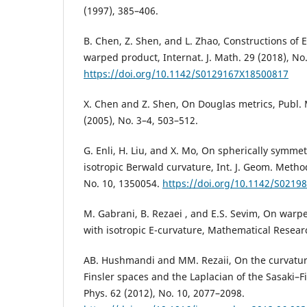
(1997), 385–406.
B. Chen, Z. Shen, and L. Zhao, Constructions of E
warped product, Internat. J. Math. 29 (2018), No
https://doi.org/10.1142/S0129167X18500817
X. Chen and Z. Shen, On Douglas metrics, Publ.
(2005), No. 3–4, 503–512.
G. Enli, H. Liu, and X. Mo, On spherically symmet
isotropic Berwald curvature, Int. J. Geom. Metho
No. 10, 1350054.
https://doi.org/10.1142/S021
M. Gabrani, B. Rezaei , and E.S. Sevim, On warp
with isotropic E-curvature, Mathematical Resear
AB. Hushmandi and MM. Rezaii, On the curvatu
Finsler spaces and the Laplacian of the Sasaki–Fi
Phys. 62 (2012), No. 10, 2077–2098.