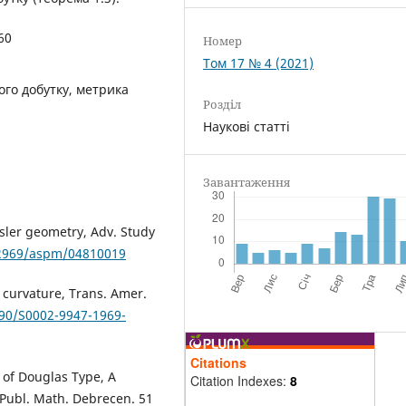
60
Номер
Том 17 № 4 (2021)
го добутку, метрика
Розділ
Наукові статті
Завантаження
sler geometry, Adv. Study
0.2969/aspm/04810019
e curvature, Trans. Amer.
090/S0002-9947-1969-
Citations
 of Douglas Type, A
Citation Indexes:
8
 Publ. Math. Debrecen. 51