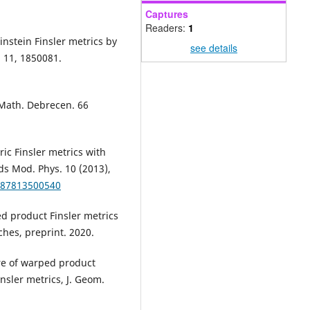
Captures
Readers:
1
instein Finsler metrics by
see details
. 11, 1850081.
 Math. Debrecen. 66
ric Finsler metrics with
ds Mod. Phys. 10 (2013),
9887813500540
ed product Finsler metrics
ches, preprint. 2020.
re of warped product
nsler metrics, J. Geom.