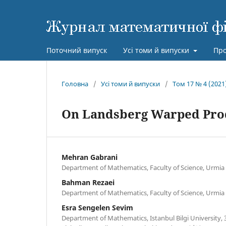
Поточний випуск
Усі томи й випуски
Про
Головна
/
Усі томи й випуски
/
Том 17 № 4 (2021
On Landsberg Warped Pro
Mehran Gabrani
Department of Mathematics, Faculty of Science, Urmia u
Bahman Rezaei
Department of Mathematics, Faculty of Science, Urmia u
Esra Sengelen Sevim
Department of Mathematics, Istanbul Bilgi University, 3