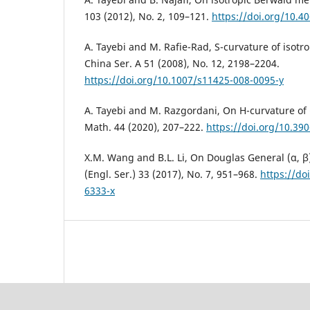
103 (2012), No. 2, 109–121.
https://doi.org/10.4
A. Tayebi and M. Rafie-Rad, S-curvature of isotro
China Ser. A 51 (2008), No. 12, 2198–2204.
https://doi.org/10.1007/s11425-008-0095-y
A. Tayebi and M. Razgordani, On H-curvature of (α
Math. 44 (2020), 207–222.
https://doi.org/10.39
X.M. Wang and B.L. Li, On Douglas General (α, β)
(Engl. Ser.) 33 (2017), No. 7, 951–968.
https://do
6333-x