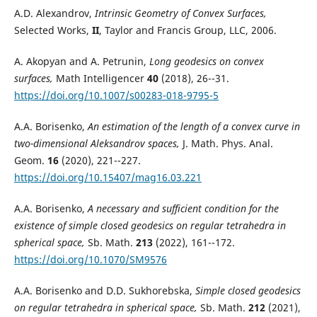
A.D. Alexandrov,
Intrinsic Geometry of Convex Surfaces,
Selected Works,
II
, Taylor and Francis Group, LLC, 2006.
A. Akopyan and A. Petrunin,
Long geodesics on convex
surfaces,
Math Intelligencer
40
(2018), 26--31.
https://doi.org/10.1007/s00283-018-9795-5
A.A. Borisenko,
An estimation of the length of a convex curve in
two-dimensional Aleksandrov spaces,
J. Math. Phys. Anal.
Geom.
16
(2020), 221--227.
https://doi.org/10.15407/mag16.03.221
A.A. Borisenko,
A necessary and sufficient condition for the
existence of simple closed geodesics on regular tetrahedra in
spherical space,
Sb. Math.
213
(2022), 161--172.
https://doi.org/10.1070/SM9576
A.A. Borisenko and D.D. Sukhorebska,
Simple closed geodesics
on regular tetrahedra in spherical space,
Sb. Math.
212
(2021),