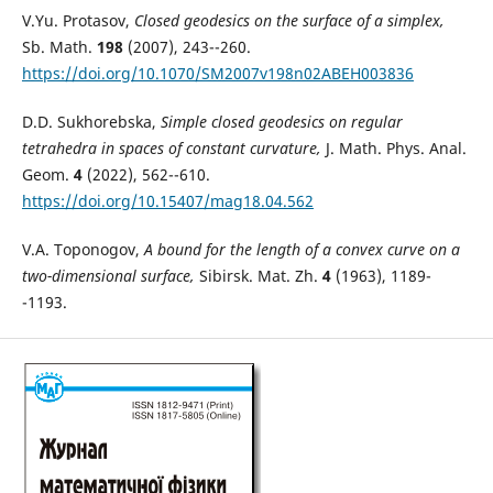
V.Yu. Protasov,
Closed geodesics on the surface of a simplex,
Sb. Math.
198
(2007), 243--260.
https://doi.org/10.1070/SM2007v198n02ABEH003836
D.D. Sukhorebska,
Simple closed geodesics on regular
tetrahedra in spaces of constant curvature,
J. Math. Phys. Anal.
Geom.
4
(2022), 562--610.
https://doi.org/10.15407/mag18.04.562
V.A. Toponogov,
A bound for the length of a convex curve on a
two-dimensional surface,
Sibirsk. Mat. Zh.
4
(1963), 1189-
-1193.