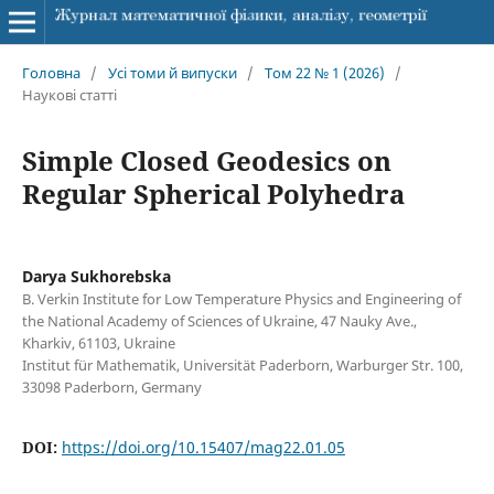
Головна
/
Усі томи й випуски
/
Том 22 № 1 (2026)
/
Наукові статті
Simple Closed Geodesics on
Regular Spherical Polyhedra
Darya Sukhorebska
B. Verkin Institute for Low Temperature Physics and Engineering of
the National Academy of Sciences of Ukraine, 47 Nauky Ave.,
Kharkiv, 61103, Ukraine
Institut für Mathematik, Universität Paderborn, Warburger Str. 100,
33098 Paderborn, Germany
DOI:
https://doi.org/10.15407/mag22.01.05