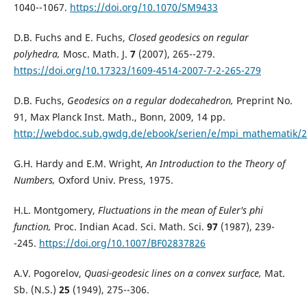
1040--1067.
https://doi.org/10.1070/SM9433
D.B. Fuchs and E. Fuchs,
Closed geodesics on regular
polyhedra,
Mosc. Math. J.
7
(2007), 265--279.
https://doi.org/10.17323/1609-4514-2007-7-2-265-279
D.B. Fuchs,
Geodesics on a regular dodecahedron,
Preprint No.
91, Max Planck Inst. Math., Bonn, 2009, 14 pp.
http://webdoc.sub.gwdg.de/ebook/serien/e/mpi_mathematik/2
G.H. Hardy and E.M. Wright,
An Introduction to the Theory of
Numbers,
Oxford Univ. Press, 1975.
H.L. Montgomery,
Fluctuations in the mean of Euler's phi
function,
Proc. Indian Acad. Sci. Math. Sci.
97
(1987), 239-
-245.
https://doi.org/10.1007/BF02837826
A.V. Pogorelov,
Quasi-geodesic lines on a convex surface,
Mat.
Sb. (N.S.)
25
(1949), 275--306.