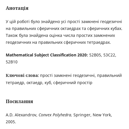
Анотація
У цій роботі було знайдено усі прості замкнені геодезичні
на правильних сферичних октаедрах та сферичних кубах.
Також була знайдена оцінка числа простих замкнених
геодезичних на правильних сферичних тетраедрах.
Mathematical Subject Classification 2020:
52B05, 53C22,
52B10
Ключові слова:
прості замкнені геодезичні, правильний
тетраедр, октаедр, куб, сферичний простір
Посилання
A.D. Alexandrov,
Convex Polyhedra,
Springer, New York,
2005.