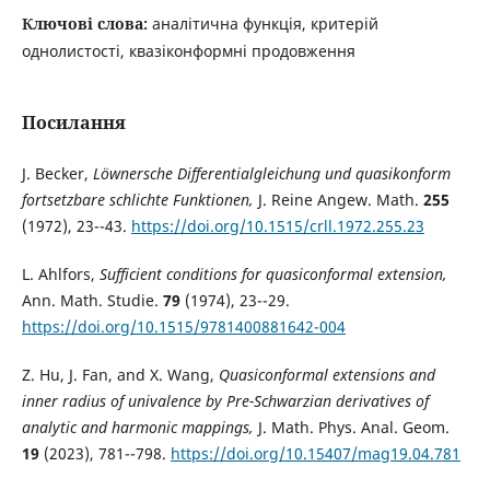
Ключові слова:
аналітична функція, критерій
однолистості, квазіконформні продовження
Посилання
J. Becker,
Löwnersche Differentialgleichung und quasikonform
fortsetzbare schlichte Funktionen,
J. Reine Angew. Math.
255
(1972), 23--43.
https://doi.org/10.1515/crll.1972.255.23
L. Ahlfors,
Sufficient conditions for quasiconformal extension,
Ann. Math. Studie.
79
(1974), 23--29.
https://doi.org/10.1515/9781400881642-004
Z. Hu, J. Fan, and X. Wang,
Quasiconformal extensions and
inner radius of univalence by Pre-Schwarzian derivatives of
analytic and harmonic mappings,
J. Math. Phys. Anal. Geom.
19
(2023), 781--798.
https://doi.org/10.15407/mag19.04.781