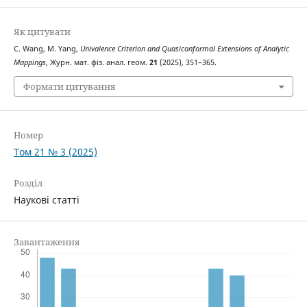
Як цитувати
C. Wang, M. Yang,
Univalence Criterion and Quasiconformal Extensions of Analytic
Mappings
, Журн. мат. фіз. анал. геом.
21
(2025), 351–365.
Формати цитування
Номер
Том 21 № 3 (2025)
Розділ
Наукові статті
Завантаження