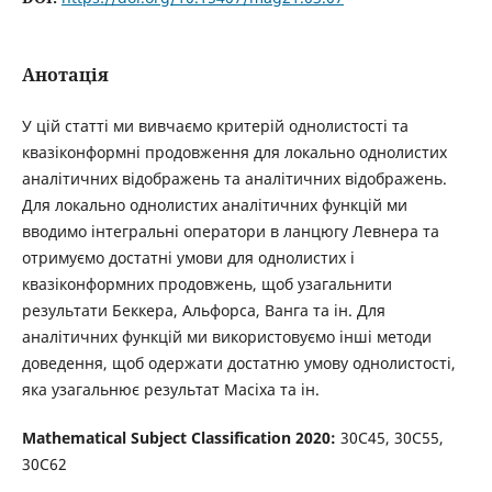
Анотація
У цій статті ми вивчаємо критерій однолистості та
квазіконформні продовження для локально однолистих
аналітичних відображень та аналітичних відображень.
Для локально однолистих аналітичних функцій ми
вводимо інтегральні оператори в ланцюгу Левнера та
отримуємо достатні умови для однолистих і
квазіконформних продовжень, щоб узагальнити
результати Беккера, Альфорса, Ванга та ін. Для
аналітичних функцій ми використовуємо інші методи
доведення, щоб одержати достатню умову однолистості,
яка узагальнює результат Масіха та ін.
Mathematical Subject Classification 2020:
30C45, 30C55,
30C62