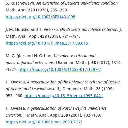
S. Ruscheweyh,
An extension of Becker's univalence condition,
Math. Ann.
220
(1976), 285--290.
https://doi.org/10.1007/BF01431098
J. M. Huusko and T. Vesikko,
On Becker's univalence criterion,
J.
Math. Anal. Appl.
458
(2018), 781--794.
https://doi.org/10.1016/j.jmaa.2017.09.016
M. Çağlar and H. Orhan,
Univalence criteria and
quasiconformal extensions,
Ukrainian Math. J.
68
(2017), 1314-
-1321.
https://doi.org/10.1007/s11253-017-1297-7
H. Ovesea,
A generalization of the univalence criteria of Becker,
of Nehari and Lewandowski (I),
Demonstr. Math.
28
(1995),
953--960.
https://doi.org/10.1515/dema-1995-0421
H. Ovesea,
A generalization of Ruscheweyh's univalence
criterion,
J. Math. Anal. Appl.
258
(2001), 102--109.
https://doi.org/10.1006/jmaa.2000.7362