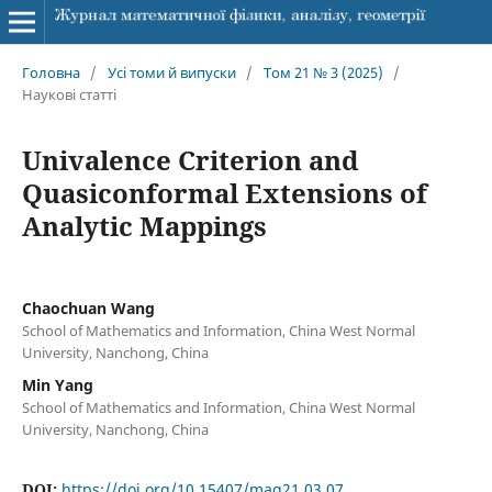
Головна
/
Усі томи й випуски
/
Том 21 № 3 (2025)
/
Наукові статті
Univalence Criterion and
Quasiconformal Extensions of
Analytic Mappings
Chaochuan Wang
School of Mathematics and Information, China West Normal
University, Nanchong, China
Min Yang
School of Mathematics and Information, China West Normal
University, Nanchong, China
DOI:
https://doi.org/10.15407/mag21.03.07