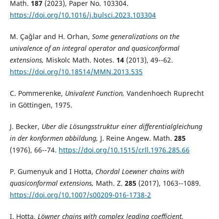
Math.
187
(2023), Paper No. 103304.
https://doi.org/10.1016/j.bulsci.2023.103304
M. Çağlar and H. Orhan,
Some generalizations on the
univalence of an integral operator and quasiconformal
extensions,
Miskolc Math. Notes.
14
(2013), 49--62.
https://doi.org/10.18514/MMN.2013.535
C. Pommerenke,
Univalent Function,
Vandenhoech Ruprecht
in Göttingen, 1975.
J. Becker,
Uber die Lösungsstruktur einer differentialgleichung
in der konformen abbildung,
J. Reine Angew. Math.
285
(1976), 66--74.
https://doi.org/10.1515/crll.1976.285.66
P. Gumenyuk and I Hotta,
Chordal Loewner chains with
quasiconformal extensions,
Math. Z.
285
(2017), 1063--1089.
https://doi.org/10.1007/s00209-016-1738-2
I. Hotta,
Löwner chains with complex leading coefficient,