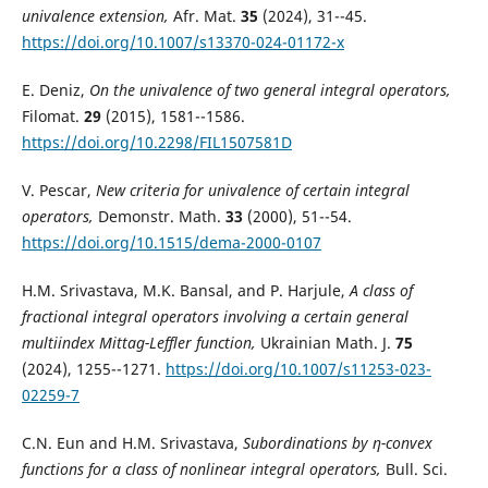
univalence extension,
Afr. Mat.
35
(2024), 31--45.
https://doi.org/10.1007/s13370-024-01172-x
E. Deniz,
On the univalence of two general integral operators,
Filomat.
29
(2015), 1581--1586.
https://doi.org/10.2298/FIL1507581D
V. Pescar,
New criteria for univalence of certain integral
operators,
Demonstr. Math.
33
(2000), 51--54.
https://doi.org/10.1515/dema-2000-0107
H.M. Srivastava, M.K. Bansal, and P. Harjule,
A class of
fractional integral operators involving a certain general
multiindex Mittag-Leffler function,
Ukrainian Math. J.
75
(2024), 1255--1271.
https://doi.org/10.1007/s11253-023-
02259-7
C.N. Eun and H.M. Srivastava,
Subordinations by η-convex
functions for a class of nonlinear integral operators,
Bull. Sci.