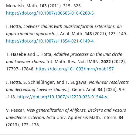
Monatsh. Math.
163
(2011), 315--325.
https://doi.org/10.1007/s00605-010-0200-5
I. Hotta,
Loewner chains with quasiconformal extensions: an
approximation approach,
J. Anal. Math.
143
(2021), 123--149.
https://doi.org/10.1007/s11854-021-0149-4
T. Hasebe and I. Hotta,
Additive processes on the unit circle
and Loewner chains,
Int. Math. Res. Not. IMRN.
2022
(2022),
17797--17848.
https://doi.org/10.1093/imrn/rnab157
I. Hotta, S. Schleißinger, and T. Sugawa,
Nonlinear resolvents
and decreasing Loewner chains,
J. Geom. Anal.
34
(2024), 99-
-118.
https://doi.org/10.1007/s12220-023-01544-y
V. Pescar,
New generalization of Ahlfors’s, Becker’s and Pascu’s
univalence criterion,
Acta Univ. Apulensis Math. Inform.
34
(2013), 173--178.