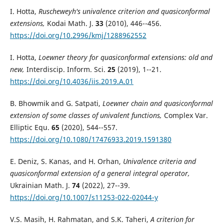
I. Hotta,
Ruscheweyh's univalence criterion and quasiconformal
extensions,
Kodai Math. J.
33
(2010), 446--456.
https://doi.org/10.2996/kmj/1288962552
I. Hotta,
Loewner theory for quasiconformal extensions: old and
new,
Interdiscip. Inform. Sci.
25
(2019), 1--21.
https://doi.org/10.4036/iis.2019.A.01
B. Bhowmik and G. Satpati,
Loewner chain and quasiconformal
extension of some classes of univalent functions,
Complex Var.
Elliptic Equ.
65
(2020), 544--557.
https://doi.org/10.1080/17476933.2019.1591380
E. Deniz, S. Kanas, and H. Orhan,
Univalence criteria and
quasiconformal extension of a general integral operator,
Ukrainian Math. J.
74
(2022), 27--39.
https://doi.org/10.1007/s11253-022-02044-y
V.S. Masih, H. Rahmatan, and S.K. Taheri,
A criterion for