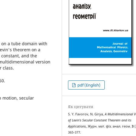
s on a tube domain with
Levin's theorem on a
 constant, and the
multidimensional version
 class.
50.
pdf (English)
n motion, secular
Як цитувати
S. Y. Favorov, N. Girya,
A Multidimensional V
of Levin’s Secular Constant Theorem and its
Applications
, Журн. мат. фіз. анал. геом.
3
(
365-377.