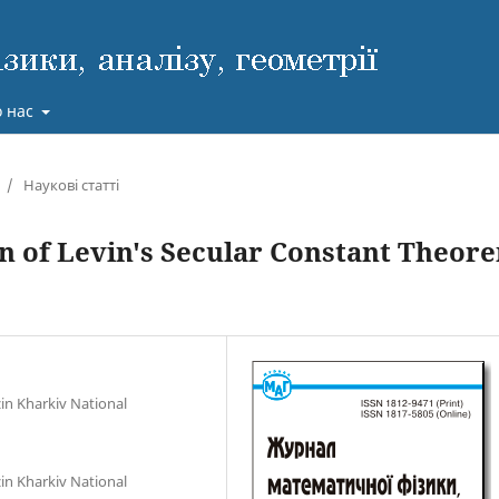
 нас
/
Наукові статті
n of Levin's Secular Constant Theor
in Kharkiv National
in Kharkiv National