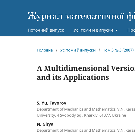
Поточний випуск
Усі томи й випуски
Про
Головна
/
Усі томи й випуски
/
Том 3 № 3 (2007)
A Multidimensional Versio
and its Applications
S. Yu. Favorov
Department of Mechanics and Mathematics, V.N. Karaz
University, 4 Svobody Sq., Kharkiv, 61077, Ukraine
N. Girya
Department of Mechanics and Mathematics, V.N. Karaz