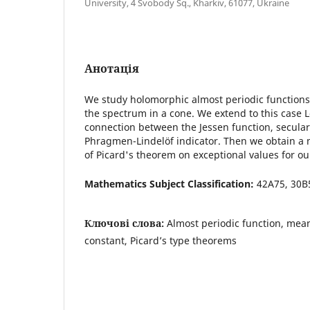
University, 4 Svobody Sq., Kharkiv, 61077, Ukraine
Анотація
We study holomorphic almost periodic function
the spectrum in a cone. We extend to this case 
connection between the Jessen function, secular
Phragmen-Lindelöf indicator. Then we obtain a 
of Picard's theorem on exceptional values for our
Mathematics Subject Classification:
42A75, 30B
Ключові слова:
Almost periodic function, mea
constant, Picard’‎s type theorems