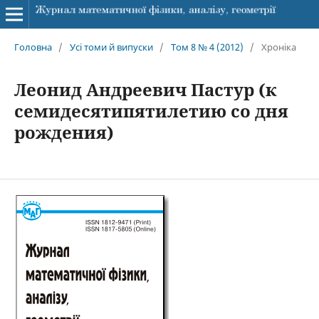
Головна
/
Усі томи й випуски
/
Том 8 № 4 (2012)
/
Хроніка
Леонид Андреевич Пастур (к
семидесятипятилетию со дня
рождения)