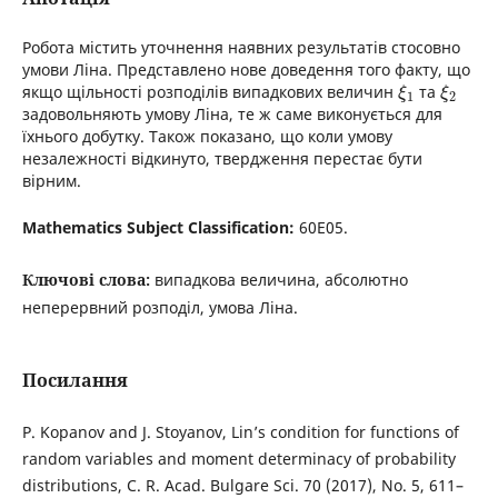
Робота містить уточнення наявних результатів стосовно
умови Ліна. Представлено нове доведення того факту, що
якщо щільності розподілів випадкових величин
та
ξ
ξ
1
2
задовольняють умову Ліна, те ж саме виконується для
їхнього добутку. Також показано, що коли умову
незалежності відкинуто, твердження перестає бути
вірним.
Mathematics Subject Classification:
60E05.
Ключові слова:
випадкова величина, абсолютно
неперервний розподіл, умова Ліна.
Посилання
P. Kopanov and J. Stoyanov, Lin’s condition for functions of
random variables and moment determinacy of probability
distributions, C. R. Acad. Bulgare Sci. 70 (2017), No. 5, 611–