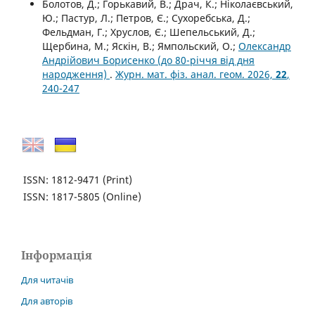
Болотов, Д.; Горькавий, В.; Драч, К.; Нiколаєвський,
Ю.; Пастур, Л.; Петров, Є.; Сухоребська, Д.;
Фельдман, Г.; Хруслов, Є.; Шепельський, Д.;
Щербина, М.; Яскiн, В.; Ямпольский, О.;
Олександр
Андрiйович Борисенко (до 80-рiччя вiд дня
народження)
.
Журн. мат. фіз. анал. геом. 2026,
22
,
240-247
ISSN: 1812-9471
(Print)
ISSN: 1817-5805
(Online)
Інформація
Для читачів
Для авторів