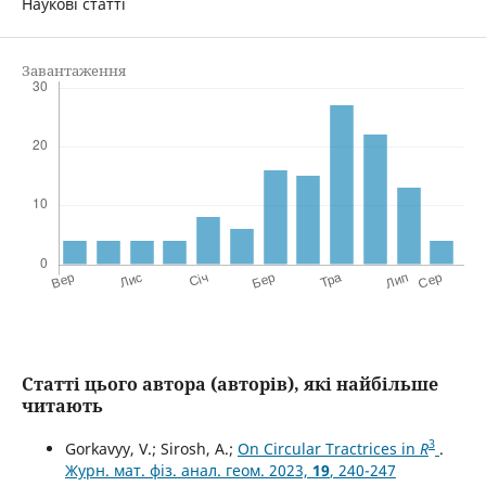
Наукові статті
Завантаження
Статті цього автора (авторів), які найбільше
читають
3
Gorkavyy, V.; Sirosh, A.;
On Circular Tractrices in
R
.
Журн. мат. фіз. анал. геом. 2023,
19
, 240-247