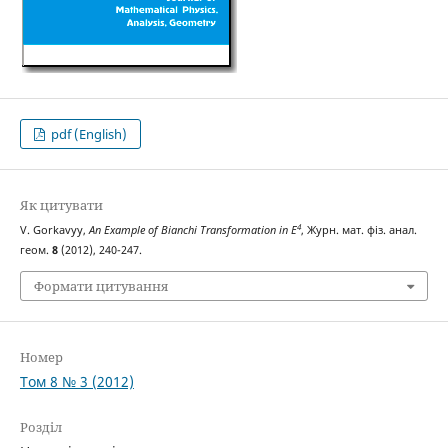
pdf (English)
Як цитувати
4
V. Gorkavyy,
An Example of Bianchi Transformation in
E
, Журн. мат. фіз. анал.
геом.
8
(2012), 240-247.
Формати цитування
Номер
Том 8 № 3 (2012)
Розділ