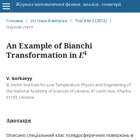
Головна
/
Усі томи й випуски
/
Том 8 № 3 (2012)
/
Наукові статті
An Example of Bianchi
4
Transformation in
E
V. Gorkavyy
B. Verkin Institute for Low Temperature Physics and Engineering of
the National Academy of Sciences of Ukraine, 47 Lenin Ave., Kharkiv
61103, Ukraine
Анотація
Описано спеціальний клас псевдосферичних поверхонь в