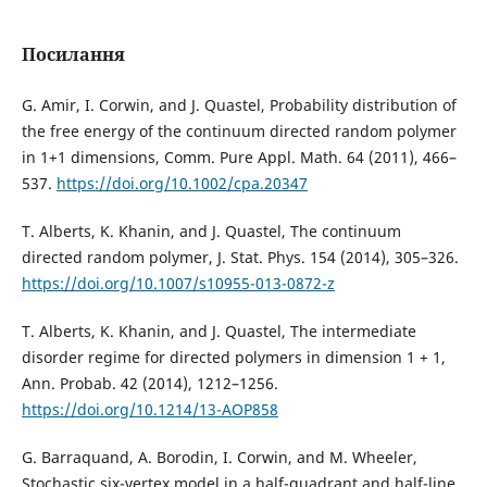
Посилання
G. Amir, I. Corwin, and J. Quastel, Probability distribution of
the free energy of the continuum directed random polymer
in 1+1 dimensions, Comm. Pure Appl. Math. 64 (2011), 466–
537.
https://doi.org/10.1002/cpa.20347
T. Alberts, K. Khanin, and J. Quastel, The continuum
directed random polymer, J. Stat. Phys. 154 (2014), 305–326.
https://doi.org/10.1007/s10955-013-0872-z
T. Alberts, K. Khanin, and J. Quastel, The intermediate
disorder regime for directed polymers in dimension 1 + 1,
Ann. Probab. 42 (2014), 1212–1256.
https://doi.org/10.1214/13-AOP858
G. Barraquand, A. Borodin, I. Corwin, and M. Wheeler,
Stochastic six-vertex model in a half-quadrant and half-line