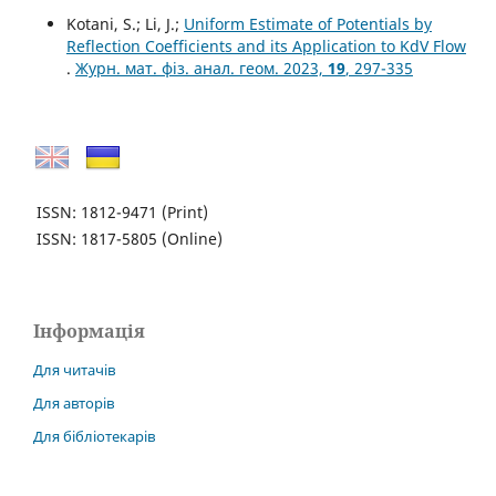
Kotani, S.; Li, J.;
Uniform Estimate of Potentials by
Reflection Coefficients and its Application to KdV Flow
.
Журн. мат. фіз. анал. геом. 2023,
19
, 297-335
ISSN: 1812-9471
(Print)
ISSN: 1817-5805
(Online)
Інформація
Для читачів
Для авторів
Для бібліотекарів