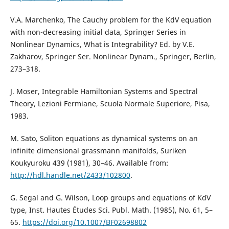
V.A. Marchenko, The Cauchy problem for the KdV equation
with non-decreasing initial data, Springer Series in
Nonlinear Dynamics, What is Integrability? Ed. by V.E.
Zakharov, Springer Ser. Nonlinear Dynam., Springer, Berlin,
273–318.
J. Moser, Integrable Hamiltonian Systems and Spectral
Theory, Lezioni Fermiane, Scuola Normale Superiore, Pisa,
1983.
M. Sato, Soliton equations as dynamical systems on an
infinite dimensional grassmann manifolds, Suriken
Koukyuroku 439 (1981), 30–46. Available from:
http://hdl.handle.net/2433/102800
.
G. Segal and G. Wilson, Loop groups and equations of KdV
type, Inst. Hautes Études Sci. Publ. Math. (1985), No. 61, 5–
65.
https://doi.org/10.1007/BF02698802