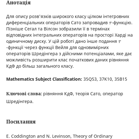
Анотація
Для опису розв'язкiв широкого класу цiлком iнтегровних
диференцiальних операторiв Сато запровадив
-функцiю.
τ
Пiзнiше Сегал та Вiлсон зобразили її в термiнах
вiдповiдних iнтегральних операторiв на просторi Хардi на
одиничному диску. У цiй роботi дано iнше подання
τ
-функцiї через функцiї Вейля для одновимiрних
операторiв Шредiнгера з дiйсними потенцiалами, яке дає
можливiсть розширити клас початкових даних рiвняння
КдФ до бiльш загального класу.
Mathematics Subject Classification:
35Q53, 37K10, 35B15
Ключові слова:
рiвняння КдФ, теорiя Сато, оператор
Шредiнгера.
Посилання
E. Coddington and N. Levinson, Theory of Ordinary