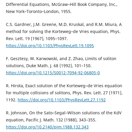
Differential Equations, McGraw–Hill Book Company, Inc.,
New York–Toronto–London, 1955.
C.S. Gardner, J.M. Greene, M.D. Kruskal, and R.M. Miura, A
method for solving the Korteweg–de Vries equation, Phys.
Rev. Lett. 19 (1967), 1095–1097.
https://doi.org/10.1103/PhysRevLett.19.1095
F. Gesztesy, W. Karwowski, and Z. Zhao, Limits of soliton
solutions, Duke Math. J. 68 (1992), 101–150.
https://doi.org/10.1215/S0012-7094-92-06805-0
R. Hirota, Exact solution of the Korteweg–de Vries equation
for multiple collisions of solitons, Phys. Rev. Lett. 27 (1971),
1192.
https://doi.org/10.1103/PhysRevLett.27.1192
R. Johnson, On the Sato–Segal–Wilson solutions of the KdV
equation, Pacific J. Math. 132 (1988), 343–355.
https://doi.org/10.2140/pjm.1988.132.343