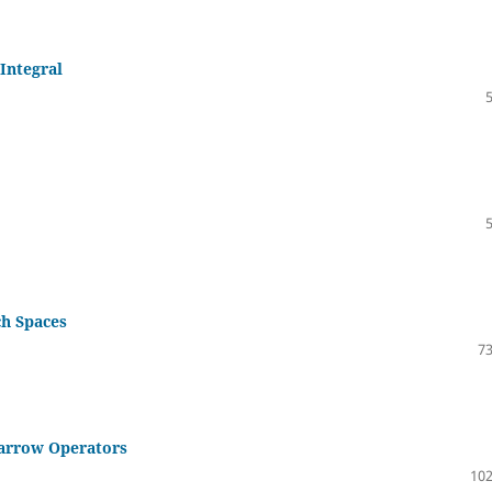
Integral
ch Spaces
73
Narrow Operators
102