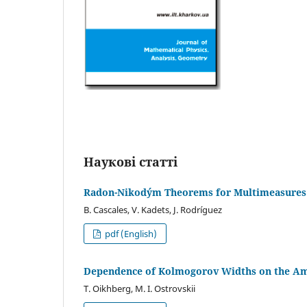
Наукові статті
Radon-Nikodým Theorems for Multimeasures 
B. Cascales
,
V. Kadets
,
J. Rodríguez
pdf (English)
Dependence of Kolmogorov Widths on the Am
T. Oikhberg
,
M. I. Ostrovskii