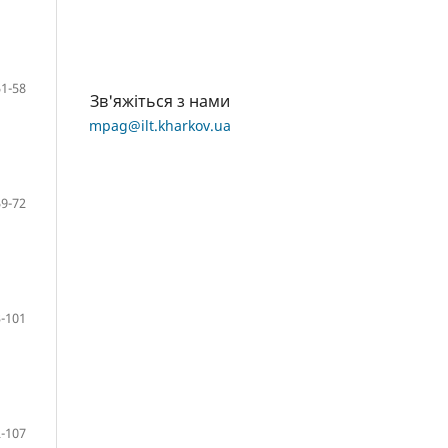
51-58
Зв'яжіться з нами
mpag@ilt.kharkov.ua
59-72
-101
-107