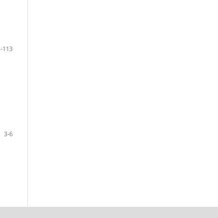
-113
3-6