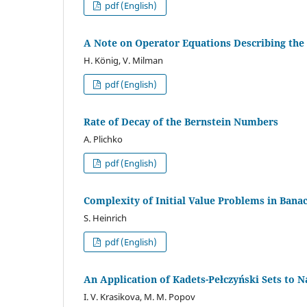
pdf (English)
A Note on Operator Equations Describing the 
H. König
,
V. Milman
pdf (English)
Rate of Decay of the Bernstein Numbers
A. Plichko
pdf (English)
Complexity of Initial Value Problems in Bana
S. Heinrich
pdf (English)
An Application of Kadets-Pełczyński Sets to 
I. V. Krasikova
,
M. M. Popov